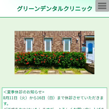
T
グリーンデンタルクリニック
o
g
g
l
e
n
a
v
i
g
a
t
i
o
n
＜夏季休診のお知らせ>
8月11日（火）から16日（日）まで休診させていただきま
す。