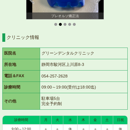
プレオルソ矯正法
クリニック情報
医院名
グリーンデンタルクリニック
所在地
静岡市駿河区上川原8-3
電話＆FAX
054-257-2628
診療時間
09:00～19:00(受付は18:00迄)
駐車場5台
その他
完全予約制
診療時間
月
火
水
木
金
土
日祝
9:00～12:00
○
○
休
○
○
○
休