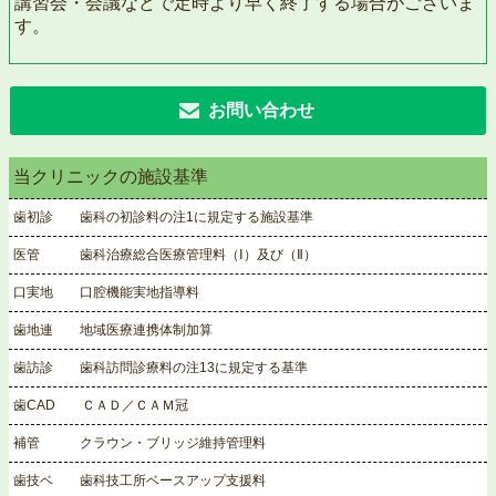
講習会・会議などで定時より早く終了する場合がございま
す。
お問い合わせ
当クリニックの施設基準
歯初診 歯科の初診料の注1に規定する施設基準
医管 歯科治療総合医療管理料（Ⅰ）及び（Ⅱ）
口実地 口腔機能実地指導料
歯地連 地域医療連携体制加算
歯訪診 歯科訪問診療料の注13に規定する基準
歯CAD ＣＡＤ／ＣＡＭ冠
補管 クラウン・ブリッジ維持管理料
歯技ベ 歯科技工所ベースアップ支援料