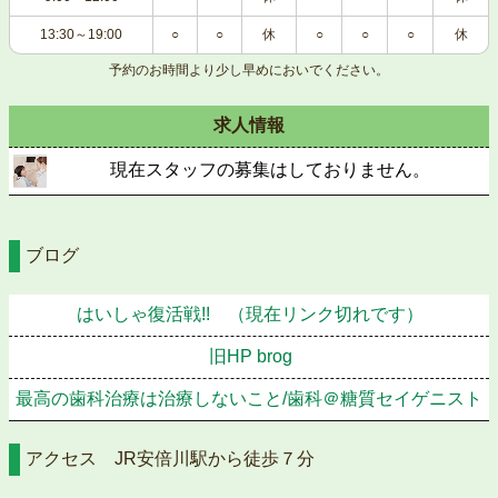
13:30～19:00
○
○
休
○
○
○
休
予約のお時間より少し早めにおいでください。
求人情報
現在スタッフの募集はしておりません。
ブログ
はいしゃ復活戦!! （現在リンク切れです）
旧HP brog
最高の歯科治療は治療しないこと/歯科＠糖質セイゲニスト
アクセス JR安倍川駅から徒歩７分